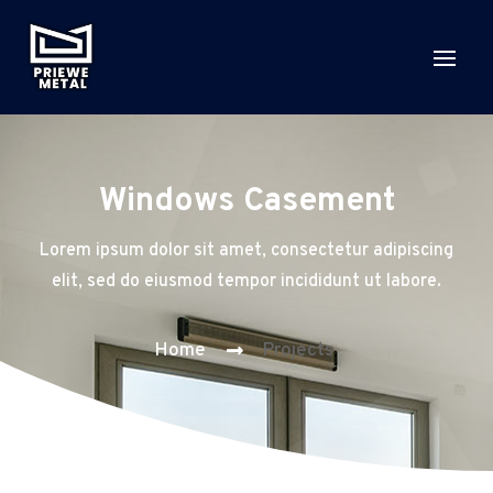
Windows Casement
Lorem ipsum dolor sit amet, consectetur adipiscing
elit, sed do eiusmod tempor incididunt ut labore.
Home
Projects